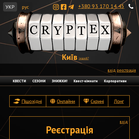
+380 93 170 14 45
УКР
рус
Київ
інший?
вхід
реєстрація
КВЕСТИ
СЕЗОНИ
ЗНИЖКИ!
Квест-кімнати
Корпоративи
Пішохідні
Онлайни
Скрині
Лонг
вхід
Реєстрація