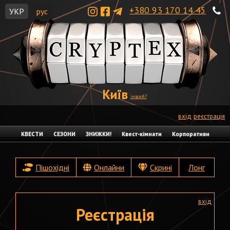
+380 93 170 14 45
УКР
рус
Київ
інший?
вхід
реєстрація
КВЕСТИ
СЕЗОНИ
ЗНИЖКИ!
Квест-кімнати
Корпоративи
Пішохідні
Онлайни
Скрині
Лонг
вхід
Реєстрація