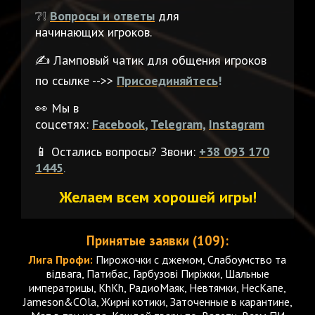
❔❕
Вопросы и ответы
для
начинающих игроков.
✍️ Ламповый чатик для общения игроков
по ссылке -->>
Присоединяйтесь
!
👀 Мы в
соцсетях:
Facebook
,
Telegram,
Instagram
📱 Остались вопросы? Звони:
+38 093 170
1445
.
Желаем всем хорошей игры!
Принятые заявки (109):
Лига Профи:
Пирожочки с джемом, Слабоумство та
відвага, Патибас, Гарбузові Пиріжки, Шальные
императрицы, KhKh, РадиоМаяк, Невтямки, НесКапе,
Jameson&COla, Жирні котики, Заточенные в карантине,