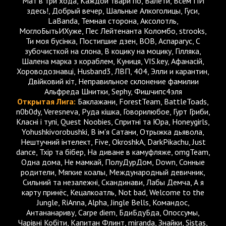
Мат в три хода, Каждой твари по, Валети, Всем ПИ
здесь!, Добрый вечер, Шальные Алкоголицы, Гуси,
LaBanda, Темная сторона, Аксолотль,
МоглоБытьИХуже, Пес Лейтенанта Коломбо, strooks,
Ти моя бусінка, Постигшие дзен, BOB, Аспарагус, С
зубочисткой на слона, В коцику на моцику, Гiлляка,
Шалена марка з кораблем, Куниця, VIS.key, Афанасій,
Хороводознавці, Husband3, ЛВП, 404, Элли и карантин,
Двійковий кіт, Неправильное склонение фамилии
Альфреда Шнитки, Sephy, Фишчипс4эля
Открытая Лига:
Баклажани, ForestTeam, BattleToads,
n0b0dy, Veresneva, Руда кішка, Говорилюбое, Гурт Гриби,
Класні і тупі, Quest Noobies, Спритні та Юра, Honeygirls,
Yohushkivorobushki, В ім'я Сатани, Отрыжка дьявола,
Нештучний інтелект, Five, OkroshkA, DarkPikachu, Just
dance, Тхір та бібер, На диване в камуфляже, omgTeam,
Одна дома, Не мамкай, ПолуДурДом, Down, Сонные
родители, Мягкие коалы, Международный девичник,
Сильний та незалежні, Скандинави, Лабы Демча, А я
карту принёс, Кецалкоатль, Not bad, Welcome to the
Jungle, RiAnna, Alpha, Jingle Bells, Командос,
Антананариву, Carpe diem, БдиБдуБда, Опоссумы,
Чарівні Кобіти, Капитан Флинт, miranda, Знайки, Sistas,