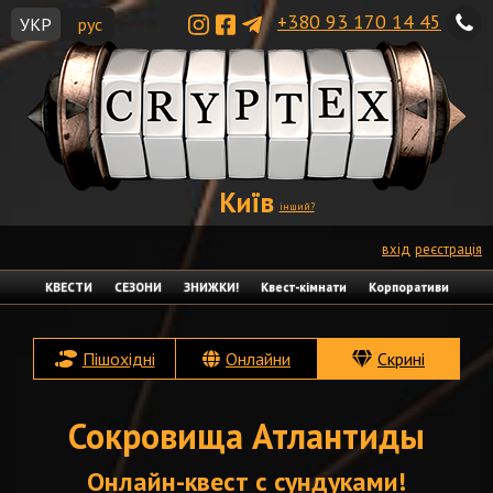
+380 93 170 14 45
УКР
рус
Київ
інший?
вхід
реєстрація
КВЕСТИ
СЕЗОНИ
ЗНИЖКИ!
Квест-кімнати
Корпоративи
Пішохідні
Онлайни
Скрині
Сокровища Атлантиды
Онлайн-квест с сундуками!