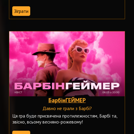
Зіграти
БарбінГЕЙМЕР
Давно не грали з Барбі?
Ця гра буде присвячена протилежностям, Барбі та,
звісно, всьому весняно-рожевому!