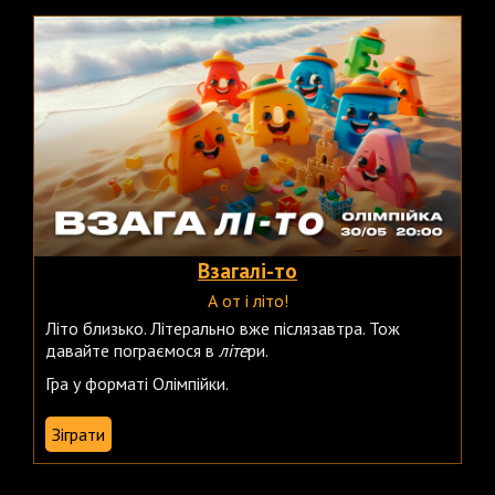
Взагалі-то
А от і літо!
Літо близько. Літерально вже післязавтра. Тож
давайте пограємося в
літе
ри.
Гра у форматі Олімпійки.
Зіграти