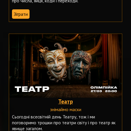
про числа, яйця, коди і переходи.
Зіграти
Театр
знімаймо маски
Сьогодні всесвітній день Театру, тож і ми
поговоримо трошки про театри світу і про театр як
явище загалом.