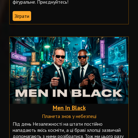
фігуральне. Приєднуйтесь!
Зіграти
Men In Black
Планета знов у небезпеці
Під день Незалежності на штати постійно
нападають якісь косміти, а ці браві хлопці зазвичай
допомагають з ними розібратися. Тож ми цього разу