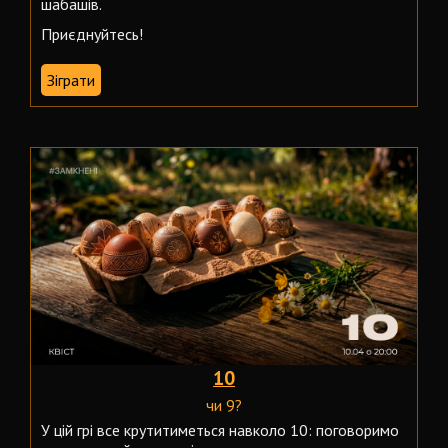
шабашів.
Приєднуйтесь!
Зіграти
10
чи 9?
У цій грі все крутитиметься навколо 10: поговоримо