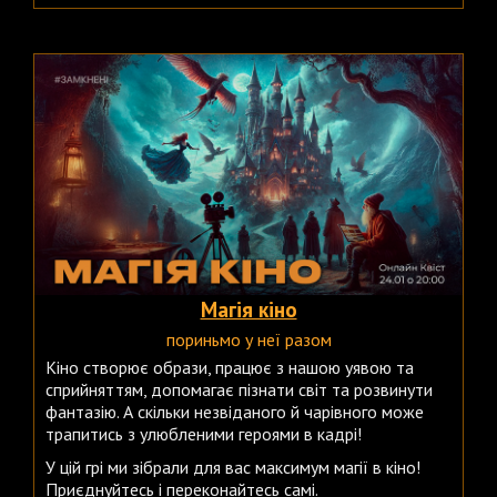
Магія кіно
пориньмо у неї разом
Кіно створює образи, працює з нашою уявою та
сприйняттям, допомагає пізнати світ та розвинути
фантазію. А скільки незвіданого й чарівного може
трапитись з улюбленими героями в кадрі!
У цій грі ми зібрали для вас максимум магії в кіно!
Приєднуйтесь і переконайтесь самі.