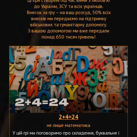
Ці ігри створені під час війни з любов'ю
до України, ЗСУ та всіх українців.
Внесок за гру – на ваш розсуд, 50% всіх
внесків ми передаємо на підтримку
військових та гуманітарну допомогу.
З вашою допомогою ми вже передали
понад 650 тисяч гривень!
2+4=24
не лише математика
У цій грі ми поговоримо про складення, буквальне і