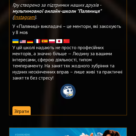
Гру створено за підтримки наших друзів -
мультимовної онлайн-школи "Паляниця"
(
Instagram
).
У «Паляниці» викладачі – це ментори, які закохують
у 8 мов
У цій школі надають не просто професійних
менторів, а значно більше — Людину за вашими
інтересами, сферою діяльності, типом
темпераменту. На заняттях жодного зубріння та
нудних нескінченних вправ – лише живі та практичні
заняття без стресу!
Зіграти