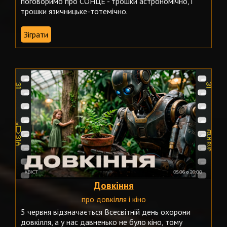
поговоримо про СОНЦЕ - трошки астрономічно, і
трошки язичницьке-тотемічно.
Зіграти
Довкіння
про довкілля і кіно
5 червня відзначається Всесвітній день охорони
довкілля, а у нас давненько не було кіно, тому