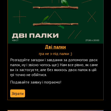
Дві палки
гра не з-під палки ;)
Розгадуйте загадки і завдання за допомогою двох
палок, ну і звісно чогось ще:) Нам все рівно, як саме
ви їх застосуєте, але без якихось двох палок в цій
грі точно не обійтися.
Подавайте заявку і пограємо!
Зіграти