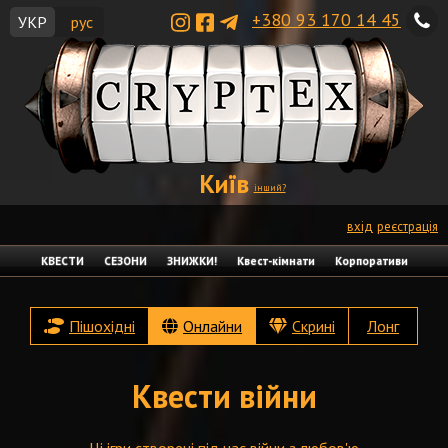
+380 93 170 14 45
УКР
рус
Київ
інший?
вхід
реєстрація
КВЕСТИ
СЕЗОНИ
ЗНИЖКИ!
Квест-кімнати
Корпоративи
Пішохідні
Онлайни
Скрині
Лонг
Квести війни