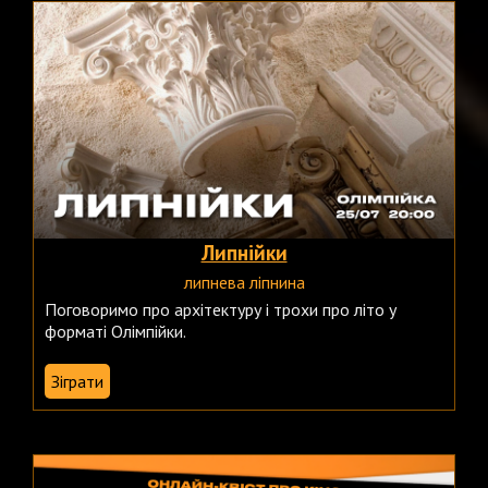
Липнійки
липнева ліпнина
Поговоримо про архітектуру і трохи про літо у
форматі Олімпійки.
Зіграти