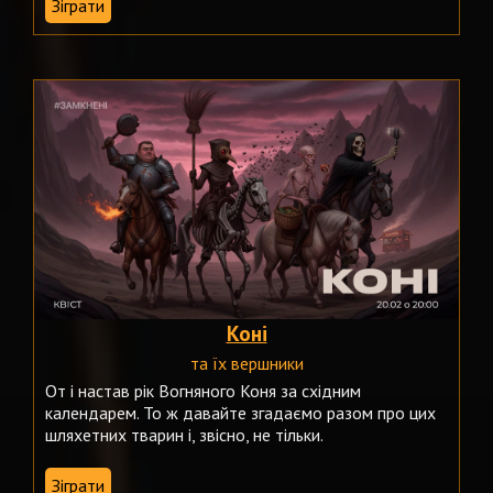
Зіграти
Коні
та їх вершники
От і настав рік Вогняного Коня за східним
календарем. То ж давайте згадаємо разом про цих
шляхетних тварин і, звісно, не тільки.
Зіграти