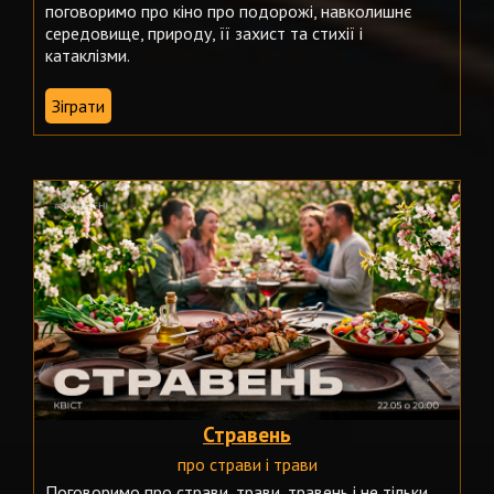
поговоримо про кіно про подорожі, навколишнє
середовище, природу, її захист та стихії і
катаклізми.
Зіграти
Стравень
про страви і трави
Поговоримо про страви, трави, травень і не тільки.