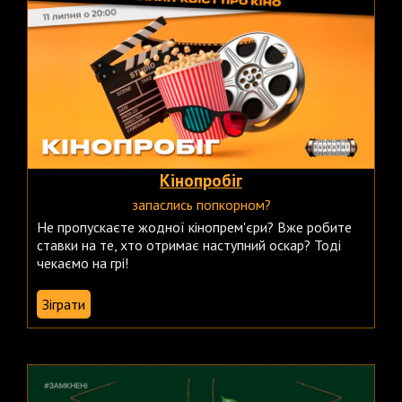
Кінопробіг
запаслись попкорном?
Не пропускаєте жодної кінопрем'єри? Вже робите
ставки на те, хто отримає наступний оскар? Тоді
чекаємо на грі!
Зіграти