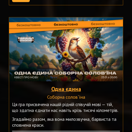
Одна єдина
Соборна солов`їна
Ця гра присвячена нашій рідній співучій мові — тій,
що здатна єднати нас навіть крізь тисячі кілометрів.
Згадаймо разом, яка вона милозвучна, барвиста та
сповнена краси.