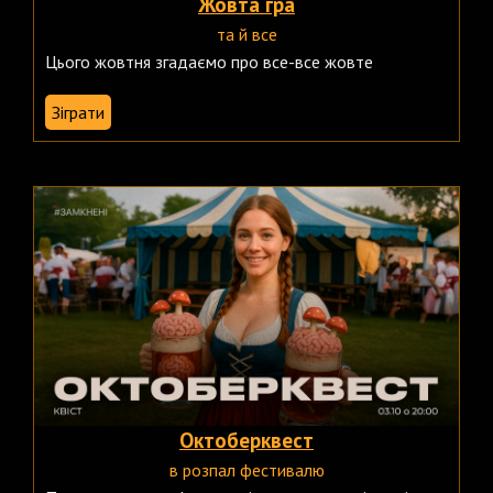
Жовта гра
та й все
Цього жовтня згадаємо про все-все жовте
Зіграти
Октоберквест
в розпал фестивалю