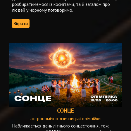
розбиратимемося із космітами, та й загалом про
людей у чорному поговоримо.
Зіграти
СОНЦЕ
астрономічно-язичницькі олімпійки
Наближається день літнього сонцестояння, тож