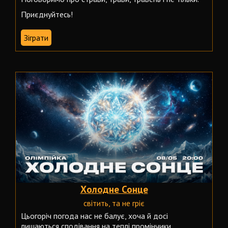
Приєднуйтесь!
Зіграти
Холодне Сонце
світить, та не гріє
Цьогоріч погода нас не балує, хоча й досі
лишаються сподівання на теплі промінчики