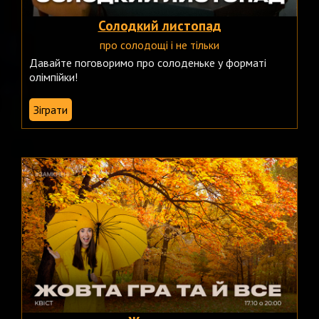
Солодкий листопад
про солодощі і не тільки
Давайте поговоримо про солоденьке у форматі
олімпійки!
Зіграти