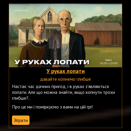
У руках лопати
давайте копнемо глибше
Настає час дачних пригод, і в руках з'являються
лопати. Але що можна знайти, якщо копнути трохи
глибше?..
Про це ми і поміркуємо з вами на цій грі!
Зіграти