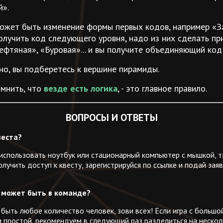
й».
ожет быть изменение формы первых кодов, например «З
олучить код следующего уровня, надо из них сделать пр
ефтяная», «Буровая»... и вы получите объединяющий код
нно, вы подберетесь к вершине пирамиды.
мнить, что
везде есть логика
, - это главное правило.
ВОПРОСЫ И ОТВЕТЫ
веста?
спользовать ноутбук или стационарный компьютер с мышкой, т
лучить доступ к квесту, зарегистрируйся по ссылке и подай заявк
 может быть в команде?
быть любое количество человек, зови всех! Если игра с большо
 простой, рекомендуем в следующий раз разделиться на нескол