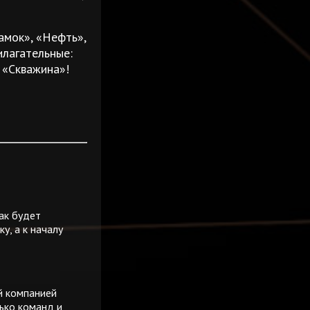
амок», «Нефть»,
илагательные:
 «Скважина»!
ак будет
у, а к началу
й компанией
ько команд и