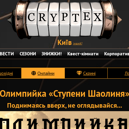
Київ
інший?
ВЕСТИ
СЕЗОНИ
ЗНИЖКИ!
Квест-кімнати
Корпорати
шохідні
Онлайни
Скрині
Л
Олимпийка «Ступени Шаолиня
Поднимаясь вверх, не оглядывайся...