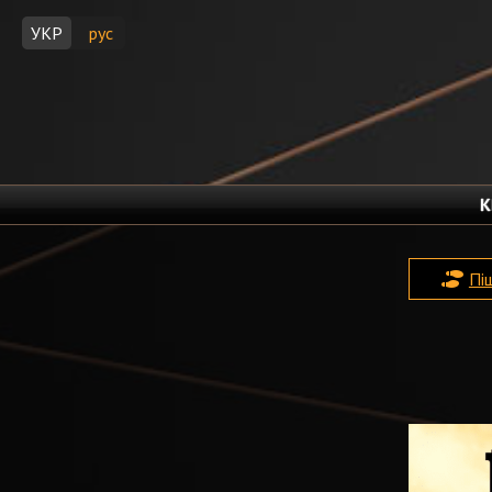
УКР
рус
К
Пі