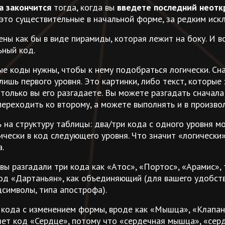
а закончится
тогда, когда вы
введете последний неотк
- это существительные в начальной форме, за редким иск
ны как бы в виде пирамиды, которая лежит на боку. И во
ьный код.
ые коды нужны, чтобы к нему подобраться логически. Сн
лишь первого уровня. Это картинки, либо текст, которые
 только вы его разгадаете. Вы можете разгадать сначала
 переходить ко второму, а можете выполнять и в произво
 на структуру таблицы: два/три кода с одного уровня м
ически в код следующего уровня. Что значит «логически
.
вы разгадали три кода как «Атос», «Портос», «Арамис», 
код «Дартаньян», как объединяющий (для вашего удобст
цсимволы, типа апострофа).
 кода с изменением формы, вроде как «Мышца», «Клапан»
яет код «Сердце», потому что «сердечная мышца», «сер