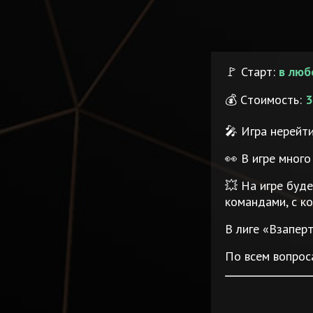
🚩 Старт:
в люб
💰 Cтоимость:
3
🎤 Игра нерейти
👀 В игре много
💥 На игре буде
командами, с к
В лиге «Взапер
По всем вопрос