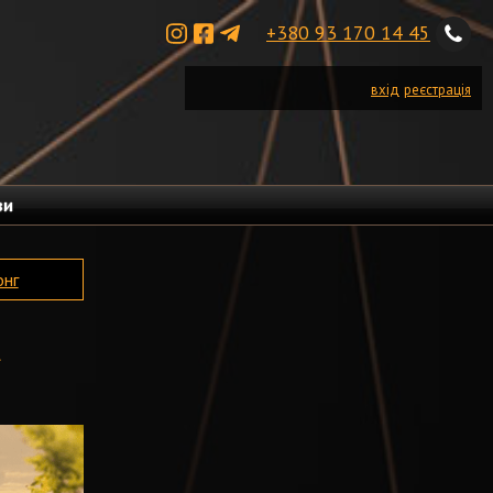
+380 93 170 14 45
вхід
реєстрація
ви
онг
»