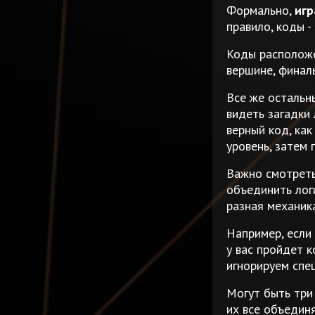
Формально,
игр
правило, коды 
Коды расположе
вершине, финал
Все же остальн
видеть загадки 
верный код, как
уровень, затем
Важно смотреть
объединить лог
разная механика
Например, если 
у вас пройдет 
игнорируем спе
Могут быть три
их все объедин