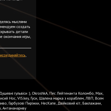
 делясь мыслями
комендуем создать
скрывать детали
ле окончания игры,
исоединяйтесь
,
Душевні гульвіси :), OkroshkA, Пес Лейтенанта Коломбо, Max,
исий Нос, VIS.key, Гуси, Шалена марка з кораблем, ЛВП, Всем
иво, Гарбузові Пиріжки, НесКапе, Двійковий кіт, Баклажани,
m, Антананариву