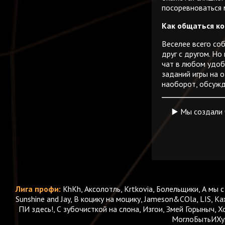
посоревноваться 
Как общаться ко
Веселее всего со
друг с другом. Н
чат в любом удоб
заданий игры на о
наоборот, обсужд
▶️ Мы создали 
Лига профи:
KhKh, Аксолотль, Krtkovia, Болельщики, А мы с 
Sunshine and Jay, В коцику на моцику, Jameson&COla, LIS, К
ПИ здесь!, С зубочисткой на слона, Изгои, Змей Горыныч, Х
МоглоБытьИХуже