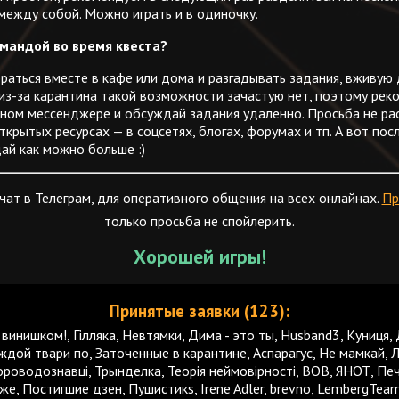
между собой. Можно играть и в одиночку.
мандой во время квеста?
браться вместе в кафе или дома и разгадывать задания, вживую
о из-за карантина такой возможности зачастую нет, поэтому ре
ном мессенджере и обсуждай задания удаленно. Просьба не ра
ткрытых ресурсах — в соцсетях, блогах, форумах и тп. А вот пос
ай как можно больше :)
чат в Телеграм, для оперативного общения на всех онлайнах.
Пр
только просьба не спойлерить.
Хорошей игры!
Принятые заявки (123):
винишком!, Гiлляка, Невтямки, Дима - это ты, Husband3, Куниця, 
аждой твари по, Заточенные в карантине, Аспарагус, Не мамкай, Л
ороводознавці, Трынделка, Теорія неймовірності, BOB, ЯНОТ, Печ
, Постигшие дзен, Пушистикs, Irene Adler, brevno, LembergTea