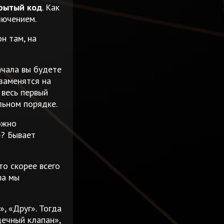
рытый код
. Как
лючением.
н там, на
ачала вы будете
 заменятся на
 весь первый
льном порядке.
ожно
»? Бывает
то скорее всего
ва мы
, «Друг». Тогда
дечный клапан»,