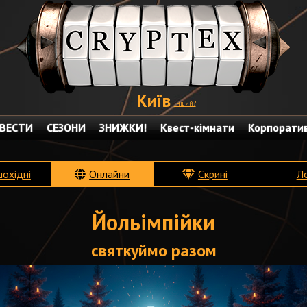
Київ
інший?
ВЕСТИ
СЕЗОНИ
ЗНИЖКИ!
Квест-кімнати
Корпорати
шохідні
Онлайни
Скрині
Л
Йольімпійки
святкуймо разом