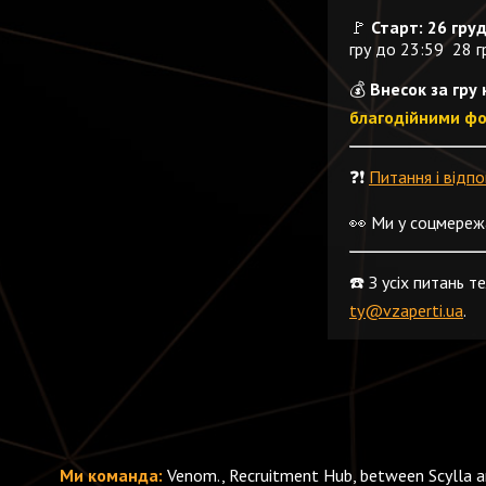
🚩
Старт: 26 груд
гру до 23:59 28 г
💰
Внесок за гру
благодійними ф
❓❗️
Питання і відпо
👀 Ми у соцмереж
☎️ З усіх питань 
ty@vzaperti.ua
.
Ми команда:
Venom., Recruitment Hub, between Scylla a