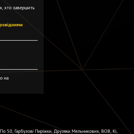
их, хто завершить
провідними
о на
По 50, Гарбузові Пиріжки, Друзяки Мельникових, BOB, Кі,