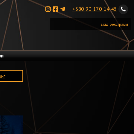
+380 93 170 14 45
вхід
реєстрація
ви
онг