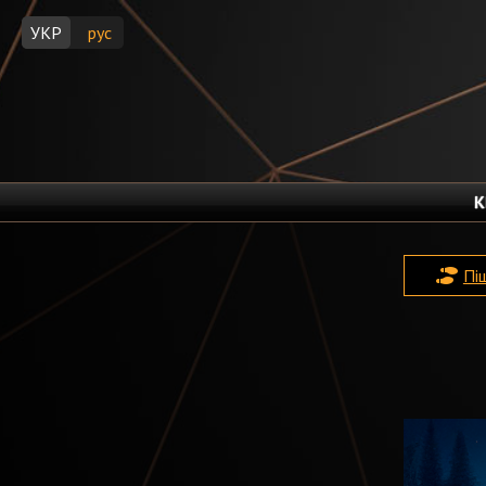
УКР
рус
К
Пі