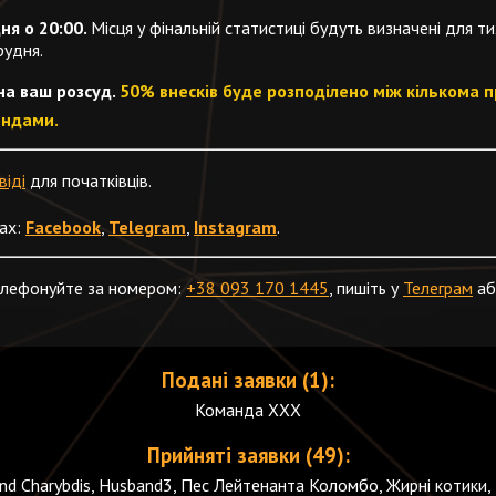
ня о 20:00.
Місця у фінальній статистиці будуть визначені для т
рудня.
 на ваш розсуд.
50% внесків буде розподілено між кількома 
ондами.
віді
для початківців.
ах:
Facebook
,
Telegram
,
Instagram
.
телефонуйте за номером:
+38 093 170 1445
, пишіть у
Телеграм
аб
Подані заявки (1):
Команда ХХХ
Прийняті заявки (49):
nd Charybdis, Husband3, Пес Лейтенанта Коломбо, Жирні котики, 