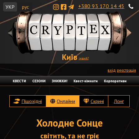
+380 93 170 14 45
УКР
рус
Київ
інший?
вхід
реєстрація
КВЕСТИ
СЕЗОНИ
ЗНИЖКИ!
Квест-кімнати
Корпоративи
Пішохідні
Онлайни
Скрині
Лонг
Холодне Сонце
світить, та не гріє