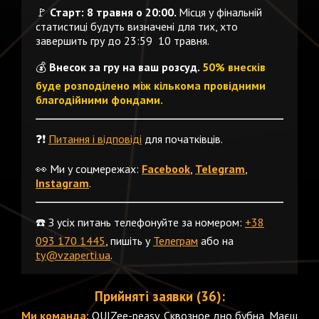
🚩
Старт: 8 травня о 20:00.
Місця у фінальній
статистиці будуть визначені для тих, хто
завершить гру до 23:59 10 травня.
💰
Внесок за гру на ваш розсуд.
50% внесків
буде розподілено між кількома провідними
благодійними фондами.
❓❗️
Питання і відповіді
для початківців.
👀 Ми у соцмережах:
Facebook
,
Telegram
,
Instagram
.
☎️ З усіх питань телефонуйте за номером:
+38
093 170 1445
, пишіть у
Телеграм
або на
ty@vzaperti.ua
.
Прийняті заявки (36):
Ми команда:
QUIZee-peasy, Сквозное дно бубна, Маєш