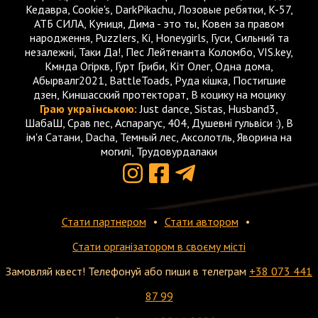
Кедавра, Cookie's, DarkPikachu, Лозовые ребятки, K-57,
АТБ СИЛА, Куниця, Дима - это ты, Ковен за правом
народження, Puzzlers, Кі, Honeygirls, Гуси, Сильний та
незалежні, Таки Да!, Пес Лейтенанта Коломбо, VIS.key,
Кмнда Огіркв, Гурт Гриби, Кіт Олег, Одна дома,
Абырвалг2021, BattleToads, Руда кішка, Постигшие
дзен, Киншасский протекторат, В коцику на моцику
Граю українською:
Just dance, Sistas, Husband3,
ШабаШ, Срав пес, Аспарагус, 404, Душевні гульвіси :), В
ім'я Сатани, Dacha, Темный лес, Аксолотль, Яворина на
могилі, Трудовурдалаки
Стати партнером
Стати автором
Стати організатором в своєму місті
Замовляй квест! Телефонуй або пиши в телеграм
+38 073 441
87 99