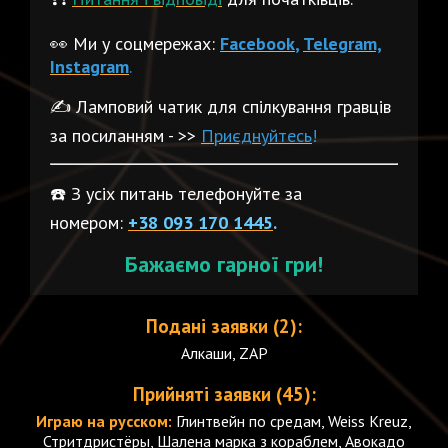
👀 Ми у соцмережах:
Facebook
,
Telegram,
Instagram
.
✍️ Ламповий чатик для спілкування гравців
за посиланням - >>
Приєднуйтесь
!
☎️ З усіх питань телефонуйте за
номером:
+38 093 170 1445
.
Бажаємо
гарної
гри!
Подані заявки (2):
Алкаши, ZAP
Прийняті заявки (45):
Играю на русском:
Глинтвейн по средам, Weiss Kreuz,
Стритдристёры, Шалена марка з кораблем, Авокадо