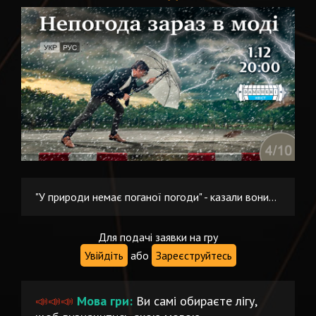
"У природи немає поганої погоди" - казали вони...
Для подачі заявки на гру
Увійдіть
або
Зареєструйтесь
📣📣📣
Мова гри:
Ви самі обираєте лігу,