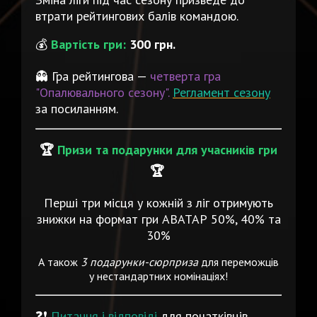
втрати рейтингових балів командою.
💰
Вартість гри:
300 грн.
👻 Гра рейтингова —
четверта гра
"Опалювального сезону".
Регламент сезону
за посиланням.
🏆
Призи та подарунки для учасників гри
🏆
Перші три місця у кожній з ліг отримують
знижки на формат гри АВАТАР 50%, 40% та
30%
А також
3 подарунки-сюрприза
для переможців
у нестандартних номінаціях!
❓❗️
Питання і відповіді
для початківців.