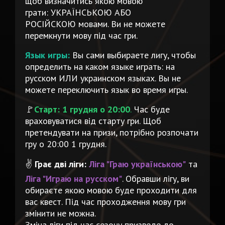
щоб визначитись якою мовою
грати: УКРАЇНСЬКОЮ АБО
РОСІЙСКОЮ мовами. Ви не можете
перемкнути мову під час гри.
Язык игры:
Вы сами выбираете лигу, чтобы
определить на каком языке играть: на
русском ИЛИ украинском языках. Вы не
можете переключить язык во время игры.
🚩
Старт: 1 грудня о 20:00
.
Час буде
враховуватися від старту гри. Щоб
претендувати на призи, потрібно розпочати
гру о 20:00 1 грудня.
✌️
Грає
дві ліги:
Ліга "Граю українською"
та
Ліга "Играю на русском"
. Обравши лігу, ви
обираєте якою мовою буде проходити для
вас квест. Під час проходження мову гри
змінити не можна.
Зміна ліги під час сезону призведе до