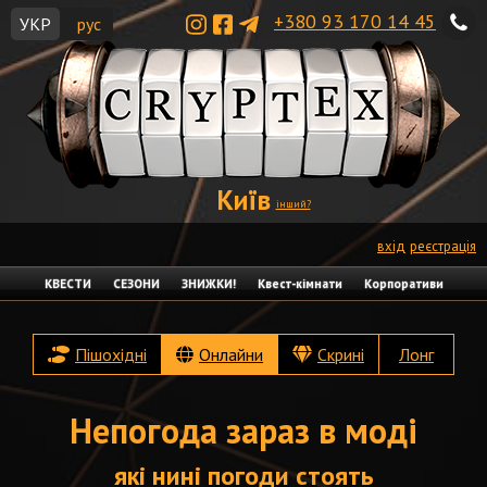
+380 93 170 14 45
УКР
рус
Київ
інший?
вхід
реєстрація
КВЕСТИ
СЕЗОНИ
ЗНИЖКИ!
Квест-кімнати
Корпоративи
Пішохідні
Онлайни
Скрині
Лонг
Непогода зараз в моді
які нині погоди стоять