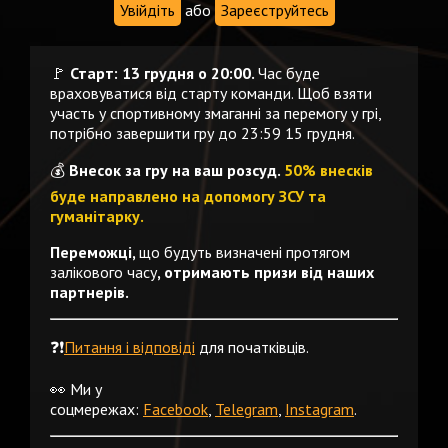
Увійдіть
або
Зареєструйтесь
🚩
Старт: 13 грудня о 20:00.
Час буде
враховуватися від старту команди. Щоб взяти
участь у спортивному змаганні за перемогу у грі,
потрібно завершити гру до 23:59 15 грудня.
💰
Внесок за гру на ваш розсуд.
50% внесків
буде направлено на допомогу ЗСУ та
гуманітарку.
Переможці,
що будуть визначені протягом
залікового часу
, отримають призи від наших
партнерів.
❓❗️
Питання і відповіді
для початківців.
👀 Ми у
соцмережах:
Facebook
,
Telegram
,
Instagram
.