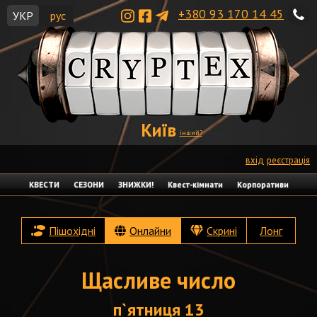
+380 93 170 14 45
УКР
рус
Київ
інший?
вхід
реєстрація
КВЕСТИ
СЕЗОНИ
ЗНИЖКИ!
Квест-кімнати
Корпоративи
Пішохідні
Онлайни
Скрині
Лонг
Щасливе число
п`ятниця 13