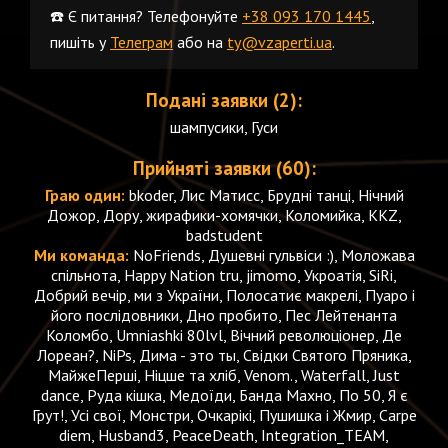
☎️ Є питання? Телефонуйте
+38 093 170 1445
,
пишіть у
Телеграм
або на
ty@vzaperti.ua
.
Подані заявки (2):
шампусики, Гуси
Прийняті заявки (60):
Граю один:
bkoder, Лис Матисс, Брудні танці, Нічний
Дожор, Дору, жирафики-хомячки, Коломийка, KKZ,
badstudent
Ми команда:
NoFriends, Душевні гульвіси :), Моложава
спільнота, Happy Nation tru, jimomo, Укроатія, SiRi,
Добрий вечір, ми з України, Полосатиє макрелі, Пуаро і
його послідовники, Дно пробито, Пес Лейтенанта
Коломбо, Umniashki 80lvl, Вічний революціонер, Де
Лореан?, NiPs, Дима - это ты, Свідки Святого Пряника,
МайжеПерші, Ніцше та хліб, Venom., Waterfall, Just
dance, Руда кішка, Медоїди, Банда Махно, По 50, Я є
Грут!, Усі свої, Монстри, Очкарікі, Пушишка і Жмир, Carpe
diem, Husband3, PeaceDeath, Integration_TEAM,