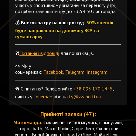
участь у спортивному змаганні за перемогу у грі,
потрібно завершити гру до 23:59 30 листопада.
💰
Внесок за гру на ваш розсуд.
50% внесків
буде направлено на допомогу ЗСУ та
гуманітарку.
❓❗️
Питання і відповіді
для початківців.
👀 Ми у
соцмережах:
Facebook
,
Telegram
,
Instagram
.
☎️ Є питання? Телефонуйте
+38 093 170 1445
,
пишіть у
Телеграм
або на
ty@vzaperti.ua
.
Прийняті заявки (47):
Ми команда:
Сміливі нести щоськудись, шампусики,
frog_in_bath, Маєш Рацію, Carpe diem, Скелетони,
Venom., Воробйоушен, ПолуДурДом, МайжеПерші,