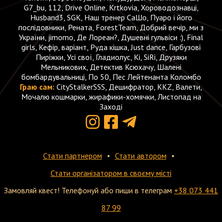
G7_bu, 112, Drive Online, Krtkovia, Хороводознавці,
Husband3, SGK, Наш тренер СаШо, Пуаро і його
послідовники, Рената, ForestTeam, Добрий вечір, ми з
України, jimomo, Де Лореан?, Душевні гульвіси :), Final
girls, Кефір, варіант, Руда кішка, Just dance, Гарбузові
Пиріжки, Усі свої, Гладиолус, Кі, SiRi, Друзяки
Мельникових, Детектив Ксюхачу, Шалені
бомбардувальниці, По 50, Пес Лейтенанта Коломбо
Граю сам:
CityStalkerSSS, Дешифратор, KKZ, Валети,
Мочалю кошмарки, жирафики-хомячки, Листопад на
Заході
Стати партнером
Стати автором
Стати організатором в своєму місті
Замовляй квест! Телефонуй або пиши в телеграм
+38 073 441
87 99