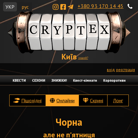
+380 93 170 14 45
УКР
рус
Київ
інший?
вхід
реєстрація
КВЕСТИ
СЕЗОНИ
ЗНИЖКИ!
Квест-кімнати
Корпоративи
Пішохідні
Онлайни
Скрині
Лонг
Чорна
але не п'ятниця