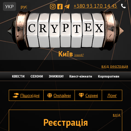
+380 93 170 14 45
УКР
рус
Київ
інший?
вхід
реєстрація
КВЕСТИ
СЕЗОНИ
ЗНИЖКИ!
Квест-кімнати
Корпоративи
Пішохідні
Онлайни
Скрині
Лонг
вхід
Реєстрація