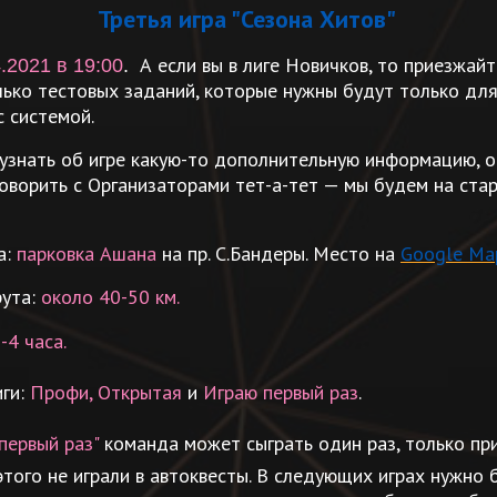
Третья игра "Сезона Хитов"
А если вы в лиге Новичков, то приезжайте
.2021 в 19:00
.
лько тестовых заданий, которые нужны будут только для
с системой.
 узнать об игре какую-то дополнительную информацию, 
говорить с Организаторами тет-а-тет — мы будем на ста
а:
парковка Ашана
на пр. С.Бандеры. Место на
Google Ma
рута:
около 40-50 км.
-4 часа.
иги:
Профи, Открытая
и
Играю первый раз
.
первый раз"
команда может сыграть один раз, только при
этого не играли в автоквесты. В следующих играх нужно