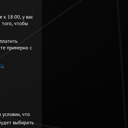
 к 18:00, у вас
 того, чтобы
оплатить
рте примерно с
ps
 условии, что
 будет выбирать