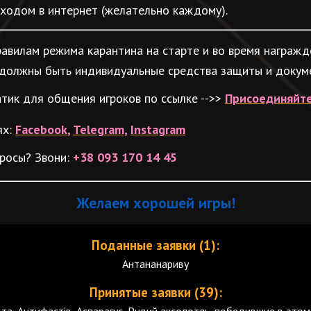
ыходом в интернет (желательно каждому).
авилам режима карантина на старте и во время награжд
должны быть индивидуальные средства защиты и докум
тик для общения игроков по ссылке -->>
Присоединяйт
ях:
Facebook
,
Telegram,
Instagram
просы? Звони:
+38 093 170 14 45
Желаем хорошей игры!
Поданные заявки (1):
Антананариву
Принятые заявки (39):
а, Антифастів, Аспарагус, Рудий аксолотль, победившие в этом 