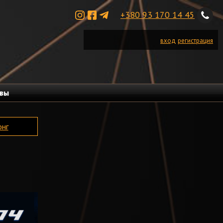
+380 93 170 14 45
вход
регистрация
вы
онг