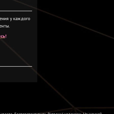
ения у каждого
енты.
есь
!
квесте, Бесперспективняк, Відважні недоумки, Не мамкай,