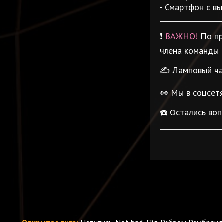
- Смартфон с в
❗️
ВАЖНО!
По пр
члена команды 
✍️ Ламповый ча
👀 Мы в соцсет
☎️ Остались во
Открытая лига:
Нетулись, Not bad, Під Ребром Рембрандт