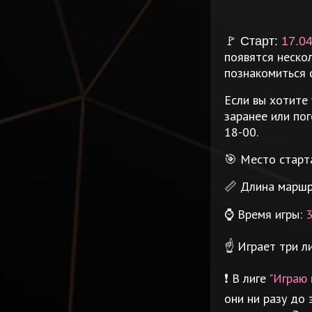
🚩 Старт:
17.04
появятся неско
познакомиться 
Если вы хотите
заранее или по
18-00.
🎯 Место старт
📏 Длина марш
⌚️ Время игры:
3
☝️ Играет три л
❗️ В лиге
"Играю 
они ни разу до 