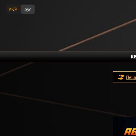
УКР
рус
К
Пеш