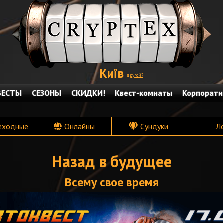
Київ
другой?
ВЕСТЫ
СЕЗОНЫ
СКИДКИ!
Квест-комнаты
Корпорати
еходные
Онлайны
Сундуки
Л
Назад в будущее
Всему свое время