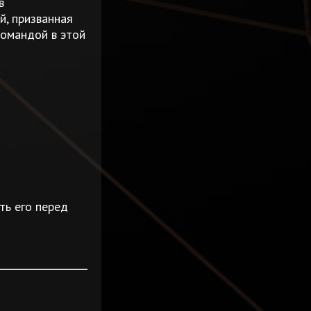
в
й, призванная
командой в этой
ть его перед