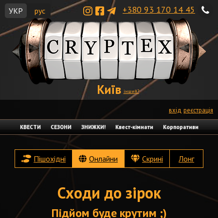
+380 93 170 14 45
УКР
рус
Київ
інший?
вхід
реєстрація
КВЕСТИ
СЕЗОНИ
ЗНИЖКИ!
Квест-кімнати
Корпоративи
Пішохідні
Онлайни
Скрині
Лонг
Сходи до зірок
Підйом буде крутим ;)