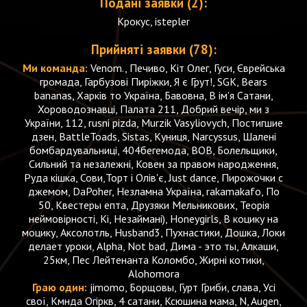
Подані заявки (2):
Крокус, istepler
Прийняті заявки (78):
Ми команда:
Venom., Печиво, Кіт Олег, Гуси, Єврейська
громада, Гарбузові Пиріжки, Я є Грут!, SGK, Bears
bananas, Харків то Україна, Бавовна, В ім'я Сатани,
Хороводознавці, Палата 211, Добрий вечір, ми з
України, 112, rusni pizda, Murzik Vasyliovych, Постигшие
дзен, BattleToads, Sistas, Куниця, Narcyssus, Шалені
бомбардувальниці, 404бегемода, BOB, Болельщики,
Сильний та незалежні, Ковен за правом народження,
Руда кішка, Сови,Торт і Олів'є, Just dance, Пирожочки с
джемом, DaPoher, Незламна Україна, rakamakafo, По
50, Квестеры епта, Друзяки Мельникових, Теорія
неймовірності, Кі, Незаймані), Honeygirls, В коцику на
моцику, Аксолотль, Husband3, Пухнастики, Дошка, Локи
делает уроки, Alpha, Not bad, Дима - это ты, Алкаши,
25км, Пес Лейтенанта Коломбо, Жирні котики,
Alohomora
Граю один:
jimomo, Борщовы, Гурт Гриби, слава, Усі
свої, Кмнда Огіркв, 4 сатани, Ксюшина мама, N, Augen,