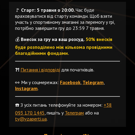
🚩
Старт: 5 травня о 20:00.
Час буде
враховуватися від старту команди. Щоб взяти
участь у спортивному змаганні за перемогу у грі,
потрібно завершити гру до 23:59 7 травня.
💰
Внесок за гру на ваш розсуд.
50% внесків
буде розподілено між кількома провідними
благодійними фондами.
❓❗️
Питання і відповіді
для початківців.
👀 Ми у соцмережах:
Facebook
,
Telegram
,
Instagram
.
☎️ З усіх питань телефонуйте за номером:
+38
093 170 1445
, пишіть у
Телеграм
або на
ty@vzaperti.ua
.