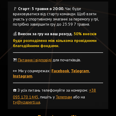
🚩
Старт: 5 травня о 20:00.
Час буде
враховуватися від старту команди. Щоб взяти
участь у спортивному змаганні за перемогу у грі,
потрібно завершити гру до 23:59 7 травня.
💰
Внесок за гру на ваш розсуд.
50% внесків
буде розподілено між кількома провідними
благодійними фондами.
❓❗️
Питання і відповіді
для початківців.
👀 Ми у соцмережах:
Facebook
,
Telegram
,
Instagram
.
☎️ З усіх питань телефонуйте за номером:
+38
093 170 1445
, пишіть у
Телеграм
або на
ty@vzaperti.ua
.