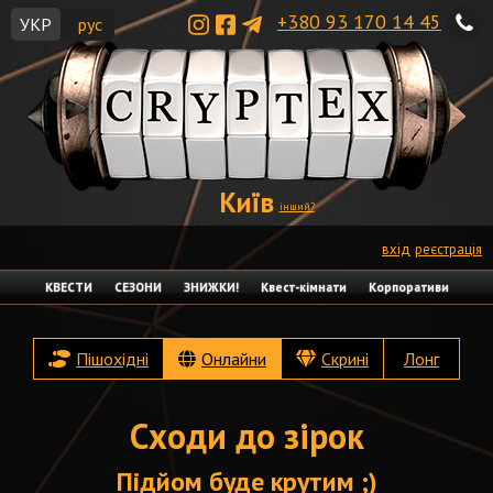
+380 93 170 14 45
УКР
рус
Київ
інший?
вхід
реєстрація
КВЕСТИ
СЕЗОНИ
ЗНИЖКИ!
Квест-кімнати
Корпоративи
Пішохідні
Онлайни
Скрині
Лонг
Сходи до зірок
Підйом буде крутим ;)