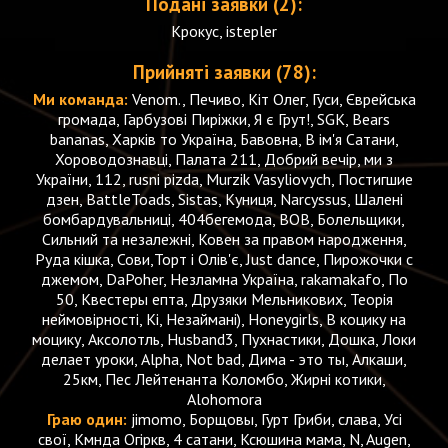
Подані заявки (2):
Крокус, istepler
Прийняті заявки (78):
Ми команда:
Venom., Печиво, Кіт Олег, Гуси, Єврейська
громада, Гарбузові Пиріжки, Я є Грут!, SGK, Bears
bananas, Харків то Україна, Бавовна, В ім'я Сатани,
Хороводознавці, Палата 211, Добрий вечір, ми з
України, 112, rusni pizda, Murzik Vasyliovych, Постигшие
дзен, BattleToads, Sistas, Куниця, Narcyssus, Шалені
бомбардувальниці, 404бегемода, BOB, Болельщики,
Сильний та незалежні, Ковен за правом народження,
Руда кішка, Сови,Торт і Олів'є, Just dance, Пирожочки с
джемом, DaPoher, Незламна Україна, rakamakafo, По
50, Квестеры епта, Друзяки Мельникових, Теорія
неймовірності, Кі, Незаймані), Honeygirls, В коцику на
моцику, Аксолотль, Husband3, Пухнастики, Дошка, Локи
делает уроки, Alpha, Not bad, Дима - это ты, Алкаши,
25км, Пес Лейтенанта Коломбо, Жирні котики,
Alohomora
Граю один:
jimomo, Борщовы, Гурт Гриби, слава, Усі
свої, Кмнда Огіркв, 4 сатани, Ксюшина мама, N, Augen,