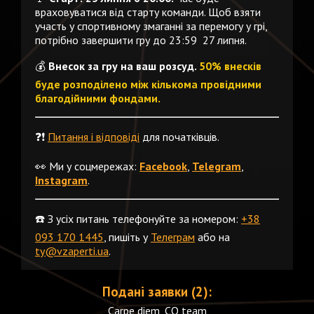
враховуватися від старту команди. Щоб взяти
участь у спортивному змаганні за перемогу у грі,
потрібно завершити гру до 23:59 27 липня.
💰
Внесок за гру на ваш розсуд.
50% внесків
буде розподілено між кількома провідними
благодійними фондами.
❓❗️
Питання і відповіді
для початківців.
👀 Ми у соцмережах:
Facebook
,
Telegram
,
Instagram
.
☎️ З усіх питань телефонуйте за номером:
+38
093 170 1445
, пишіть у
Телеграм
або на
ty@vzaperti.ua
.
Подані заявки (2):
Carpe diem, CQ team