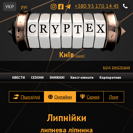
+380 93 170 14 45
УКР
рус
Київ
інший?
вхід
реєстрація
КВЕСТИ
СЕЗОНИ
ЗНИЖКИ!
Квест-кімнати
Корпоративи
Пішохідні
Онлайни
Скрині
Лонг
Липнійки
липнева ліпнина