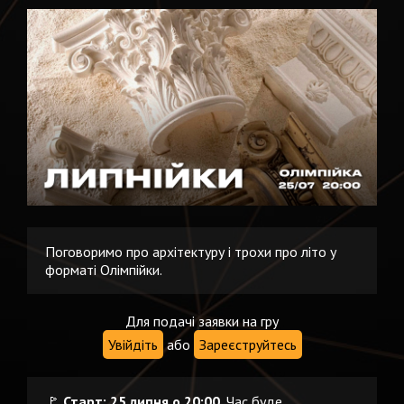
Поговоримо про архітектуру і трохи про літо у
форматі Олімпійки.
Для подачі заявки на гру
Увійдіть
або
Зареєструйтесь
🚩
Старт: 25 липня о 20:00.
Час буде