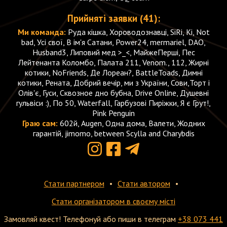
Прийняті заявки (41):
Ми команда:
Руда кішка, Хороводознавці, SiRi, Кі, Not
bad, Усі свої, В ім'я Сатани, Power24, mermariel, DAO,
Husband3, Липовий мед >_<, МайжеПерші, Пес
Лейтенанта Коломбо, Палата 211, Venom., 112, Жирні
котики, NoFriends, Де Лореан?, BattleToads, Димні
котики, Рената, Добрий вечір, ми з України, Сови,Торт і
Олів'є, Гуси, Сквозное дно бубна, Drive Online, Душевні
гульвіси :), По 50, Waterfall, Гарбузові Пиріжки, Я є Грут!,
Pink Penguin
Граю сам:
602й, Augen, Одна дома, Валети, Жодних
гарантій, jimomo, between Scylla and Charybdis
Стати партнером
Стати автором
Стати організатором в своєму місті
Замовляй квест! Телефонуй або пиши в телеграм
+38 073 441