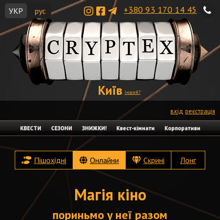
+380 93 170 14 45
УКР
рус
Київ
інший?
вхід
реєстрація
КВЕСТИ
СЕЗОНИ
ЗНИЖКИ!
Квест-кімнати
Корпоративи
Пішохідні
Онлайни
Скрині
Лонг
Магія кіно
пориньмо у неї разом