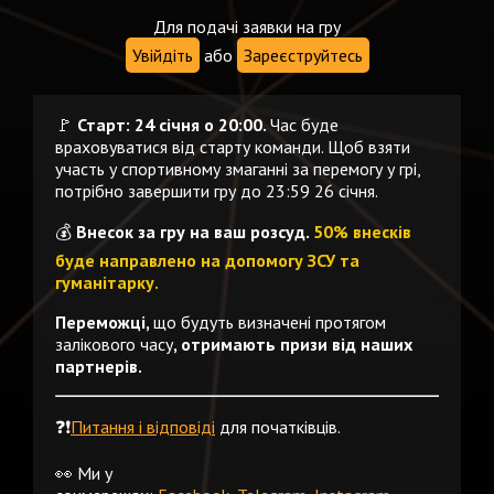
Для подачі заявки на гру
Увійдіть
або
Зареєструйтесь
🚩
Старт: 24 січня о 20:00.
Час буде
враховуватися від старту команди. Щоб взяти
участь у спортивному змаганні за перемогу у грі,
потрібно завершити гру до 23:59 26 січня.
💰
Внесок за гру на ваш розсуд.
50% внесків
буде направлено на допомогу ЗСУ та
гуманітарку.
Переможці,
що будуть визначені протягом
залікового часу
, отримають призи від наших
партнерів.
❓❗️
Питання і відповіді
для початківців.
👀 Ми у