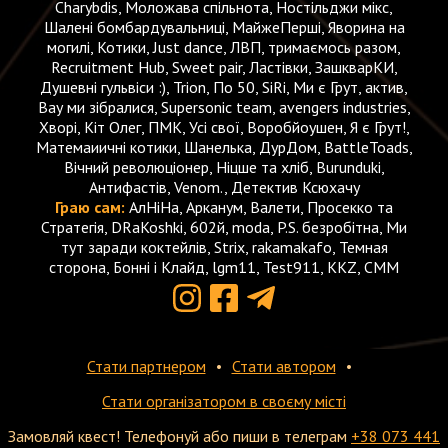
Charybdis, Моложава спільнота, Ностільджи мікс,
Шалені бомбардувальниці, МайжеПерші, Яворина на
могилі, Котики, Just dance, ЛВП, тримаємось разом,
Recruitment Hub, Sweet pair, Ластівки, ЗашкварКИ,
Душевні гульвіси :), Trion, По 50, SiRi, Ми є Грут, актив,
Вау ми зібралися, Supersonic team, avengers industries,
Хворі, Кіт Олег, ПМК, Усі свої, Воробйоушен, Я є Грут!,
Матемаиичні котики, Шанелька, ДурДом, BattleToads,
Вічний революціонер, Ніцше та хліб, Burunduki,
Антифастів, Venom., Детектив Ксюхачу
Граю сам:
АлНіНа, Арканум, Валети, Просекко та
Стратегія, DRaKoshki, 602й, moda, P.S. безробітна, Ми
тут заради коктейлів, Strix, rakamakafo, Темная
сторона, Бонні і Клайд, lgm11, Test911, KKZ, СММ
Стати партнером
Стати автором
Стати організатором в своєму місті
Замовляй квест! Телефонуй або пиши в телеграм
+38 073 441