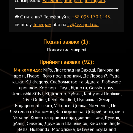
соцмережах:
Facebook
,
Telegram
,
Instagram
.
☎️ Є питання? Телефонуйте
+38 093 170 1445
,
пишіть у
Телеграм
або на
ty@vzaperti.ua
.
Подані заявки (1):
Полосатиє макрелі
Прийняті заявки (92):
Ми команда:
NiPs, Листопад на Заході, Ганчірка на
дроті, Пуаро і його послідовники, Де Лореан?, Руда
кішка, KU dragons, Слабоумство та відвага, Любимое
прошлое, Комфорт Таун, Біднота, Gossip_guys,
Umniashki 80lvl, Кі, jimomo, Зубчікі, Гарбузові Пиріжки,
Drive Online, Keinliebeslied, Пушишка і Жмир,
Engagement team, Virtuace, Дошка, NoFriends, Пес
Лейтенанта Коломбо, Зла королева, Добрий вечір, ми з
України, Ковен за правом народження, Таня, Куниця,
gAang, Снежок, Дружок и Шашлычок, Кінозагін, Jingle
Bells, Husband3, Молодіжка, between Scylla and