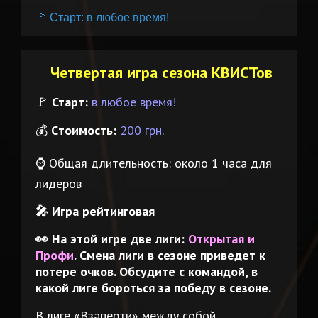
🚩 Старт: в любое время!
Четвертая игра сезона КВИСТов
🚩
Старт:
в любое время!
💰
Cтоимость:
200 грн
.
⌚️ Общая длительность: около 1 часа для
лидеров
🎤
Игра рейтинговая
👀 На этой игре две лиги:
Открытая и
Профи
. Смена лиги в сезоне приведет к
потере очков. Обсудите с командой, в
какой лиге бороться за победу в сезоне.
В лиге «Взаперти» между собой