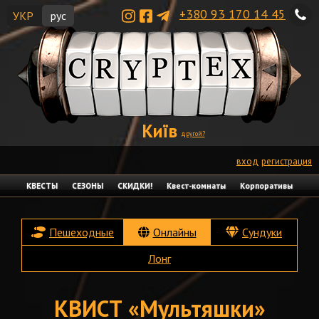
+380 93 170 14 45
УКР
рус
Київ
другой?
вход
регистрация
КВЕСТЫ
СЕЗОНЫ
СКИДКИ!
Квест-комнаты
Корпоративы
Пешеходные
Онлайны
Сундуки
Лонг
КВИСТ «Мультяшки»