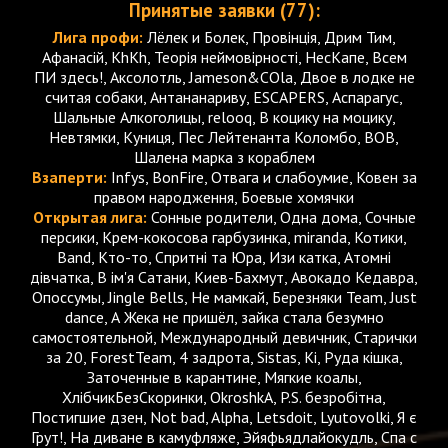
Принятые заявки (77):
Лига профи:
Лёлек и Болек, Провінція, Дрим Тим,
Афанасій, KhKh, Теорія неймовірності, НесКапе, Всем
ПИ здесь!, Аксолотль, Jameson&COla, Двое в лодке не
считая собаки, Антананариву, ESCAPERS, Аспарагус,
Шальные Алкоголицы, relooq, В коцику на моцику,
Невтямки, Куниця, Пес Лейтенанта Коломбо, BOB,
Шалена марка з кораблем
Взаперти:
Infys, BonFire, Отвага и слабоумие, Ковен за
правом народження, Боевые хомячки
Открытая лига:
Сонные родители, Одна дома, Сочные
персики, Крем-кокосова гарбузинка, miranda, Котики,
Band, Кто-то, Спритні та Юра, Изи катка, Атомні
дівчатка, В ім'я Сатани, Киев-Бахмут, Авокадо Кедавра,
Опоссумы, Jingle Bells, Не мамкай, Березняки Team, Just
dance, А Жека не пришёл, зайка стала безумно
самостоятельной, Международный девичник, Старички
за 20, ForestTeam, 4 задрота, Sistas, Кі, Руда кішка,
Заточенные в карантине, Мягкие коалы,
ХлібчикБезСкоринки, OkroshkA, P.S. безробітна,
Постигшие дзен, Not bad, Alpha, Letsdoit, Lyutovolki, Я є
Грут!, На диване в камуфляже, Эйяфьядлайокудль, Спа с