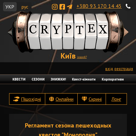
+380 93 170 14 45
УКР
рус
Київ
інший?
вхід
реєстрація
КВЕСТИ
СЕЗОНИ
ЗНИЖКИ!
Квест-кімнати
Корпоративи
Пішохідні
Онлайни
Скрині
Лонг
Регламент сезона пешеходных
квестов "Монополия"