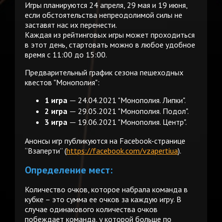
Игры планируются 24 апреля, 29 мая и 19 июня,
если обстоятельства непреодолимой силы не
заставят нас их перенести.
Каждая из рейтинговых игры может проходиться
в этот день, стартовать можно в любое удобное
время с 11:00 до 15:00.
Предварительный график сезона пешеходных
квестов "Монополия":
1 игра
24.04.2021 "Монополия. Липки".
—
2 игра
29.05.2021 "Монополия. Подол".
—
3 игра
19.06.2021 "Монополия. Центр".
—
Анонсы игр публикуются на Facebook-странице
“Взаперти” (
https://facebook.com/vzapertiua
).
Определение мест:
Количество очков, которое набрала команда в
кубке – это сумма ее очков за каждую игру. В
случае одинакового количества очков
побеждает команда, у которой больше по